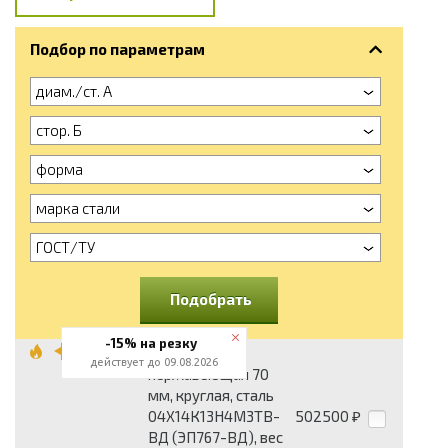
Подбор по параметрам
диам./ст. А
стор. Б
форма
марка стали
ГОСТ/ТУ
Подобрать
-15% на резку
Поковка
действует до 09.08.2026
нержавеющая 70
мм, круглая, сталь
04Х14К13Н4М3ТВ-
502500
₽
ВД (ЭП767-ВД), вес