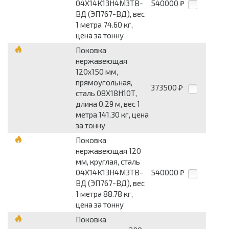
04Х14К13Н4М3ТВ-
540000
₽
ВД (ЭП767-ВД), вес
1 метра 74.60 кг,
цена за тонну
Поковка
нержавеющая
120x150 мм,
прямоугольная,
373500
₽
сталь 08Х18Н10Т,
длина 0.29 м, вес 1
метра 141.30 кг, цена
за тонну
Поковка
нержавеющая 120
мм, круглая, сталь
04Х14К13Н4М3ТВ-
540000
₽
ВД (ЭП767-ВД), вес
1 метра 88.78 кг,
цена за тонну
Поковка