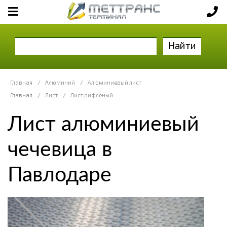
Найти
Главная
/
Алюминий
/
Алюминиевый лист
Главная
/
Лист
/
Лист рифленый
Лист алюминиевый
чечевица в
Павлодаре