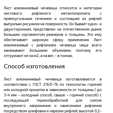
Лист алюминиевый чечевица относится к категории
листового рифленого
металлопроката
с
прямоугольным сечением и состоящим из рифлей
выпуклым рисунком на поверхности
.
Он бывает одно- и
двухсторонним, представлен на отечественном рынке
большим
сортаментом размеров
и
толщины.
Это ему
обеспечивает широкую сферу применения. Лист
алюминиевый с рифлением чечевица чаще всего
заказывают большими объемами, поэтому его
отгружают не на
м2
, а на вес – в
тоннах.
Способ изготовления
Лист алюминиевый чечевица изготавливается в
соответствии с ГОСТ 21631-76 по технологии горячей
или холодной прокатки в зависимости от толщины ( до
3-4 мм – холодный способ, свыше – горячий способ) с
последующей термообработкой для снятия
внутреннего напряжения и нанесением рифления
посредством шлифовки и нарезки рифлей, высотой 0,2-