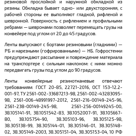
резиновой прослойкой и наружной обкладкой из
резины. Обкладка бывает одно- или двухсторонняя, с
рабочей стороны ее выполняют гладкой, рифленой и
шевронной. Поверхность с рифлением и профильными
ребрами — шевронами позволяет перемещать грузы на
конвейере под углом от 20 до 45 градусов.
Ленты выпускают с бортами резиновыми (гладкими) —
РБ и нарезными (гофрированными) — НБ. Гофростенки
предупреждают рассыпание и повреждение материала
на транспортере с сильным наклоном: с ними можно
передвигать грузы под углом до 90 градусов.
Ленты конвейерные резинотканевые отвечают
требованиям: ГОСТ 20-85, 22721-2016, ОСТ 153-12.2-
001-97, ТУ 2561-002-33687213-98, 2561-002-43283095-
98, 2561-006-48991997-2012, 2561-216-00149-245-96,
2561-238-00149-245-98, 2561-256-00149245-00,
38.105141-91, 38.1051542-83, 38.1052007-91, 38.105667-
80, 38.105754-90, 38.305103-96, 38.305125-98,
38.305138-99, 38.305144-01, 38.305146-01, 38.305148-
02, 38.305149-2003, 38.305151-04, 38.305153-04, 10 РФ