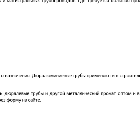
 и магистральных трубопроводов, где требуется большая про
го назначения. Дюралюминиевые трубы применяют и в строител
ть
дюралевые трубы и другой
металлический
прокат оптом и в
ез форму на сайте.