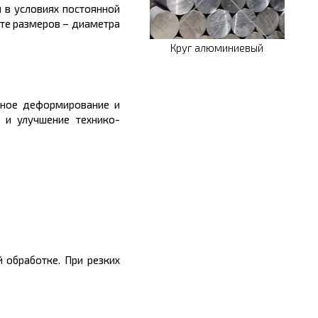
 в условиях постоянной
те размеров
– диаметра
Круг алюминиевый
дное деформирование и
и и улучшени
е
технико-
й обработке. При резких