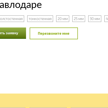
Павлодаре
толстостенная
тонкостенная
20 мм
25 мм
30 мм
4
ть заявку
Перезвоните мне