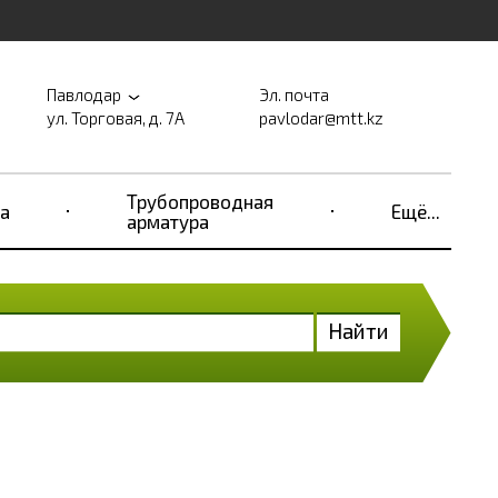
Павлодар
Эл. почта
ул. Торговая, д. 7А
pavlodar@mtt.kz
Трубопроводная
а
Ещё...
арматура
Найти