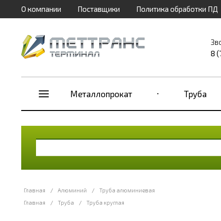
О компании
Поставщики
Политика обработки ПД
Зв
8 
Металлопрокат
Труба
Главная
/
Алюминий
/
Труба алюминиевая
Главная
/
Труба
/
Труба круглая