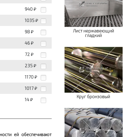
940
₽
1035
₽
Лист нержавеющий
98
₽
гладкий
46
₽
72
₽
235
₽
1170
₽
1017
₽
Круг бронзовый
14
₽
ности ей обеспечива
ю
т