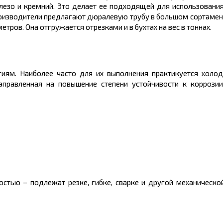
лезо и кремний. Это делает ее подходящей для использования
роизводители предлагают дюралевую трубу в большом
сортамен
метров.
Она отгружается отрезками и в бухтах на
вес
в
тоннах.
гиям. Наиболее часто для их выполнения практикуется холо
аправленная на повышени
е
степени устойчивости к коррози
остью – подлежат резке,
гибке
, сварке и другой механическо