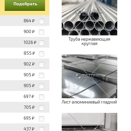
Подобрать
864
₽
900
₽
Труба нержавеющая
1026
₽
круглая
855
₽
902
₽
905
₽
905
₽
697
₽
Лист алюминиевый гладкий
705
₽
695
₽
437
₽